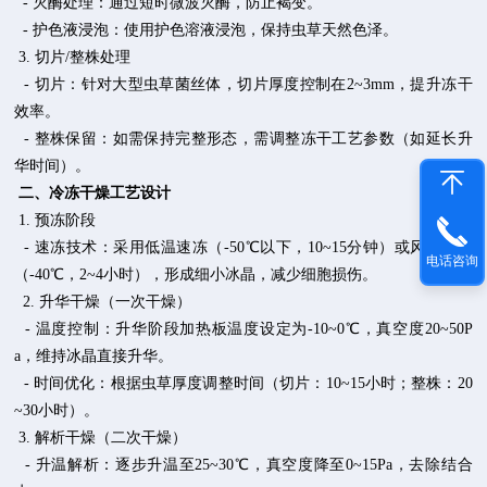
- 灭酶处理：通过短时微波灭酶，防止褐变。
- 护色液浸泡：使用护色溶液浸泡，保持虫草天然色泽。
3. 切片/整株处理
- 切片：针对大型虫草菌丝体，切片厚度控制在2~3mm，提升冻干
效率。
- 整株保留：如需保持完整形态，需调整冻干工艺参数（如延长升
华时间）。
二、冷冻干燥工艺设计
1. 预冻阶段
- 速冻技术：采用低温速冻（-50℃以下，10~15分钟）或风冷速冻
电话咨询
（-40℃，2~4小时），形成细小冰晶，减少细胞损伤。
2. 升华干燥（一次干燥）
- 温度控制：升华阶段加热板温度设定为-10~0℃，真空度20~50P
a，维持冰晶直接升华。
- 时间优化：根据虫草厚度调整时间（切片：10~15小时；整株：20
~30小时）。
3. 解析干燥（二次干燥）
- 升温解析：逐步升温至25~30℃，真空度降至0~15Pa，去除结合