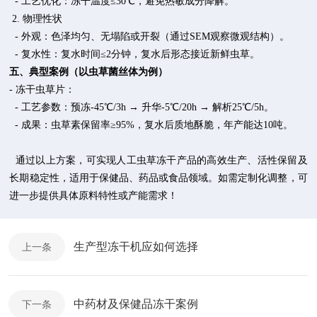
- 工艺优化：冻干温度≤30℃，避免热敏成分降解。
2. 物理性状
- 外观：色泽均匀、无塌陷或开裂（通过SEM观察微观结构）。
- 复水性：复水时间≤2分钟，复水后形态接近新鲜虫草。
五、典型案例（以虫草菌丝体为例）
- 冻干虫草片：
- 工艺参数：预冻-45℃/3h → 升华-5℃/20h → 解析25℃/5h。
- 成果：虫草素保留率≥95%，复水后质地酥脆，年产能达10吨。
通过以上方案，可实现人工虫草冻干产品的高效生产、活性保留及
长期稳定性，适用于保健品、药品或食品领域。如需定制化调整，可
进一步提供具体原料特性或产能需求！
生产型冻干机应如何选择
上一条
中药材及保健品冻干案例
下一条