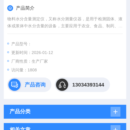
产品简介
物料水分含量测定仪，又称水分测量仪器，是用于检测固体、液
体或浆体中水分含量的设备，主要应用于农业、食品、制药、化
工、环保等领域，以确保产品质量和生产效率。产品类型包括卤
素水分测定仪、便携式水分仪、在线微波水分仪等，涵盖实验室
产品型号：
精准测量与现场快速检测需求。通过加热失重法就行冻干制品的
更新时间：2026-01-12
含水率测定。
厂商性质：生产厂家
访问量：1808
产品咨询
13034393144
产品分类
相关文章