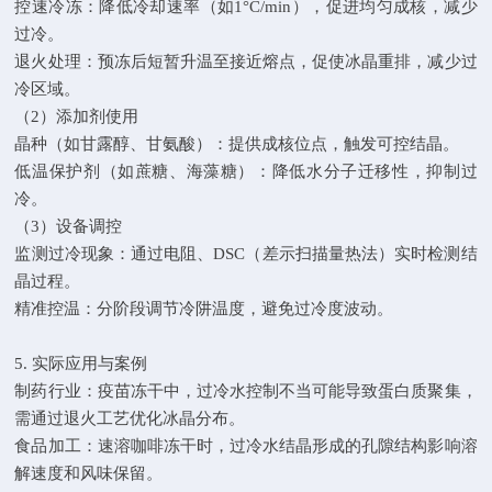
控速冷冻：降低冷却速率（如1°C/min），促进均匀成核，减少
过冷。
退火处理：预冻后短暂升温至接近熔点，促使冰晶重排，减少过
冷区域。
（2）添加剂使用
晶种（如甘露醇、甘氨酸）：提供成核位点，触发可控结晶。
低温保护剂（如蔗糖、海藻糖）：降低水分子迁移性，抑制过
冷。
（3）设备调控
监测过冷现象：通过电阻、DSC（差示扫描量热法）实时检测结
晶过程。
精准控温：分阶段调节冷阱温度，避免过冷度波动。
5. 实际应用与案例
制药行业：疫苗冻干中，过冷水控制不当可能导致蛋白质聚集，
需通过退火工艺优化冰晶分布。
食品加工：速溶咖啡冻干时，过冷水结晶形成的孔隙结构影响溶
解速度和风味保留。