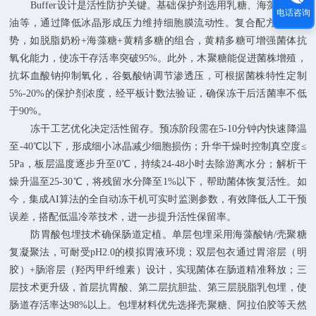
Buffer设计是活性防护关键。基础保护剂选用乳糖、海藻糖、甘
电话咨询
油等，通过降低冰晶形成压力维持细胞膜流动性。复合配方更具优
势，如脱脂奶粉+海藻糖+黄精多糖的组合，黄精多糖可增强菌体抗
氧化能力，使冻干存活率突破95%。此外，木聚糖能促进菌株增殖，
抗坏血酸钠抑制氧化，谷氨酸钠调节渗透压，可根据菌株特性定制
5%-20%的保护剂浓度，经平板计数法验证，确保冻干后活菌率不低
于90%。
冻干工艺优化决定活性留存。预冻阶段需在5-10分钟内快速降温
至-40℃以下，形成细小冰晶减少细胞损伤；升华干燥时控制真空度≤
5Pa，板层温度逐步升至0℃，持续24-48小时去除游离水分；解析干
燥升温至25-30℃，将残留水分降至1%以下，帮助菌体恢复活性。如
今，集成AI算法的全自动冻干机可实时监测参数，有效降低人工干预
误差，搭配低温冷萃技术，进一步提升活性保留率。
防胃酸包埋技术确保肠道定植。单层包埋采用海藻酸钠/壳聚糖
复凝聚法，可耐受pH2.0的模拟胃液环境；双层包衣通过胃溶层（明
胶）+肠溶层（羟丙甲纤维素）设计，实现菌体在肠道精准释放；三
层技术更升级，首层抗胃酸、第二层抗胆盐、第三层脱脂乳包埋，使
肠道存活率达98%以上。包埋材料优先选择壳聚糖、阿拉伯胶等天然