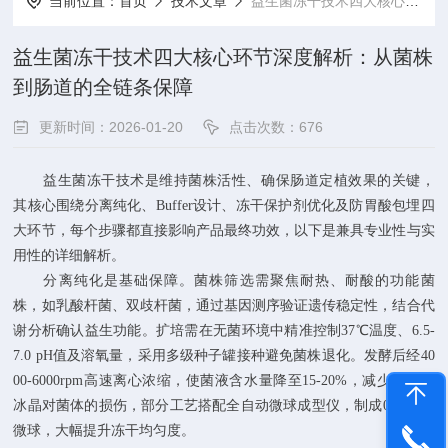
当前位置：
首页
技术文章
益生菌冻干技术四大核心环节深度解析：从菌株到肠道的全链条保障
益生菌冻干技术四大核心环节深度解析：从菌株
到肠道的全链条保障
更新时间：2026-01-20
点击次数：676
益生菌冻干技术是维持菌株活性、确保肠道定植效果的关键，
其核心围绕分离纯化、Buffer设计、冻干保护剂优化及防胃酸包埋四
大环节，每个步骤都直接影响产品最终功效，以下是兼具专业性与实
用性的详细解析。
分离纯化是基础保障。菌株筛选需聚焦耐热、耐酸的功能菌
株，如乳酸杆菌、双歧杆菌，通过基因测序验证遗传稳定性，结合代
谢分析确认益生功能。扩培需在无菌环境中精准控制37℃温度、6.5-
7.0 pH值及溶氧量，采用多级种子罐接种避免菌株退化。发酵后经40
00-6000rpm高速离心浓缩，使菌液含水量降至15-20%，减少冻干时
冰晶对菌体的损伤，部分工艺搭配全自动微球成型仪，制成0.5-3mm
微球，大幅提升冻干均匀度。