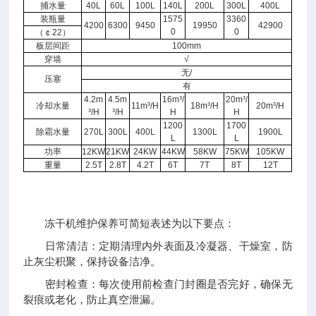
捕水量
40L
60L
100L
140L
200L
300L
400L
装瓶量
1575
3360
4200
6300
9450
19950
42900
0
0
（￠22）
板层间距
100mm
穿墙
√
无/
压塞
有
4.2m
4.5m
16m³/
20m³/
冷却水量
11m³/H
18m³/H
20m³/H
³/H
³/H
H
H
1200
1700
除霜水量
270L
300L
400L
1300L
1900L
L
L
功率
12KW
21KW
24KW
44KW
58KW
75KW
105KW
重量
2.5T
2.8T
4.2T
6T
7T
8T
12T
冻干机维护保养可简短表述为以下要点：
日常清洁：定期清理内外表面及冷凝器、干燥室，防
止灰尘积聚，保持设备洁净。
密封检查：每次使用前检查门封圈是否完好，确保无
裂痕或老化，防止真空泄漏。