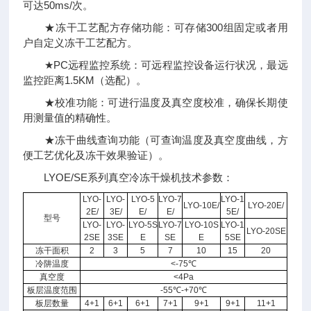
可达50ms/次。
★冻干工艺配方存储功能：可存储300组固定或者用
户自定义冻干工艺配方。
★PC远程监控系统：可远程监控设备运行状况，最远
监控距离1.5KM（选配）。
★校准功能：可进行温度及真空度校准，确保长期使
用测量值的精确性。
★冻干曲线查询功能（可查询温度及真空度曲线，方
便工艺优化及冻干效果验证）。
LYOE/SE系列真空冷冻干燥机技术参数：
LYO-
LYO-
LYO-5
LYO-7
LYO-1
LYO-10E/
LYO-20E/
2E/
3E/
E/
E/
5E/
型号
LYO-
LYO-
LYO-5S
LYO-7
LYO-10S
LYO-1
LYO-20SE
2SE
3SE
E
SE
E
5SE
冻干面积
2
3
5
7
10
15
20
冷阱温度
<-75℃
真空度
<4Pa
板层温度范围
-55℃-+70℃
板层数量
4+1
6+1
6+1
7+1
9+1
9+1
11+1