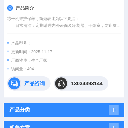
产品简介
冻干机维护保养可简短表述为以下要点：
日常清洁：定期清理内外表面及冷凝器、干燥室，防止灰尘
积聚，保持设备洁净。
密封检查：每次使用前检查门封圈是否完好，确保无裂痕或
产品型号：
老化，防止真空泄漏。
更新时间：2025-11-17
真空泵维护：每月检查油位，每6个月或连续工作200小时后
更换真空泵油，定期更换滤芯，保持真空系统稳定。
厂商性质：生产厂家
访问量：404
产品咨询
13034393144
产品分类
相关文章