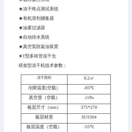
★冻干终点测试系统
★有机溶剂捕集器
★油雾过滤器
★自动排水系统
★真空泵防返油装置
★T型多歧管冻干仓
研发型冻干机技术参数：
冻干面积
0.2㎡
冷阱温度(空载）
-85℃
真空度（空载）
≤1Pa
板层尺寸（mm）
375*270
板层材质
SUS304
板层温度（空载）
-55℃