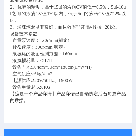
和流体控制技术。
2、优异的精度，高于15ul的液滴CV值低于0.5%，5ul-10u
l之间的液滴CV值1%以内，低于5ul的液滴CV值在2%以
内。
3、滴珠球形度非常好，而且效率非常高可达到 20k/h。
设备技术参数
定量泵速度：120r/min(额定)
转盘速度：300r/min(额定)
液氮罐的液面检测范围：160mm
液氮损耗量：<3L/H
设备占地:104cm*90cm*180cm(L*W*H)
空气供应:>6kgf/cm2
电源供应:220V/50Hz、1900W
设备重量:约520KG
【这是一个产品详情】产品详情已自动绑定后台每篇产品
的数据。